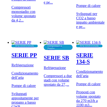
e pe...
Pompe di calore
Compressori
monostadio con
Sviluppati per
volume spostato
CO2 a basso
da 4,2...
impatto ambientale
e pe...
Aria condizionata
Compressori a
Aria condizionata
Pistoni
SERIE PP
SERIE
SERIE SB
134-S
Refrigerazione
Refrigerazione
Condizionamento
Condizionamento
Compressori a due
dell’aria
dell’aria
stadi con volume
Pompe di calore
spostato da 27,...
Pompe di calore
Proposti con
Sviluppati
volume spostato
appositamente per
da 270 m3/h a
propano a basso
1100 m3...
GWP,...