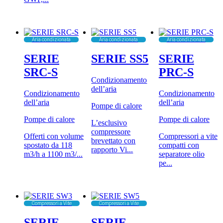
Aria condizionata
Aria condizionata
Aria condizionata
SERIE
SERIE SS5
SERIE
SRC-S
PRC-S
Condizionamento
dell’aria
Condizionamento
Condizionamento
dell’aria
dell’aria
Pompe di calore
Pompe di calore
Pompe di calore
L’esclusivo
compressore
Offerti con volume
Compressori a vite
brevettato con
spostato da 118
compatti con
rapporto Vi...
m3/h a 1100 m3/...
separatore olio
pe...
Compressori a Vite
Compressori a Vite
SERIE
SERIE