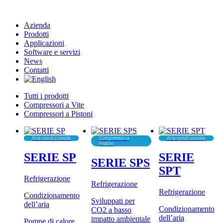
Azienda
Prodotti
Applicazioni
Software e servizi
News
Contatti
Tutti i prodotti
Compressori a Vite
Compressori a Pistoni
Aria condizionata
Compressori a
Aria condizionata
Pistoni
SERIE SP
SERIE
SERIE SPS
SPT
Refrigerazione
Refrigerazione
Refrigerazione
Condizionamento
Sviluppati per
dell’aria
Condizionamento
CO2 a basso
dell’aria
impatto ambientale
Pompe di calore